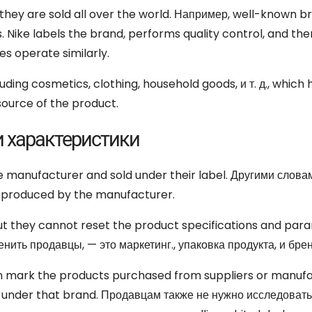
they are sold all over the world
. Например,
well-known br
s
.
Nike labels the brand
,
performs quality control
,
and the
s operate similarly
.
luding cosmetics
,
clothing
,
household goods
, и т. д.,
which h
source of the product
.
и характеристики
e manufacturer and sold under their label
. Другими слова
 produced by the manufacturer
.
ut they cannot reset the product specifications and par
енить продавцы, — это маркетинг., упаковка продукта, и брен
n mark the products purchased from suppliers or manufa
 under that brand
. Продавцам также не нужно исследоват