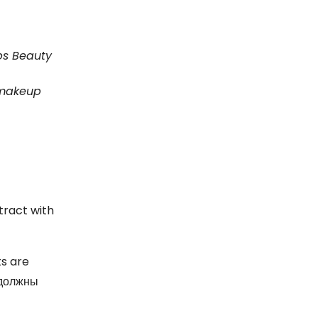
bs Beauty
 makeup
tract with
ts are
 должны