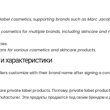
 label cosmetics
,
supporting brands such as Marc Jaco
 cosmetics for multiple brands
,
including skincare and
cies
.
ions for various cosmetics and skincare products
.
 и характеристики
llers customize with their brand name after signing a con
re private label products
. Поэтому,
private label produc
anufacturer
. Эти продукты продаются под своим брендом и