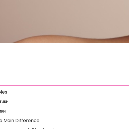
ples
тики
ики
he Main Difference