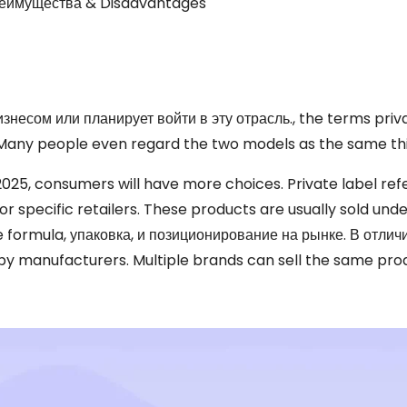
Преимущества & Disadvantages
изнесом или планирует войти в эту отрасль.,
the terms priv
Many people even regard the two models as the same th
025,
consumers will have more choices
.
Private label ref
 specific retailers
.
These products are usually sold unde
e formula
, упаковка, и позиционирование на рынке. В отлич
 by manufacturers
.
Multiple brands can sell the same pro