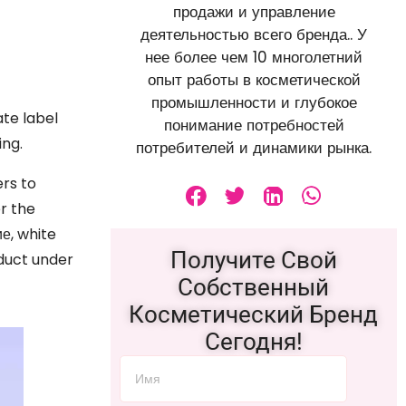
продажи и управление
деятельностью всего бренда.. У
нее более чем 10 многолетний
опыт работы в косметической
промышленности и глубокое
ate label
понимание потребностей
ing
.
потребителей и динамики рынка.
ers to
r the
ие,
white
Получите Свой
duct under
Собственный
Косметический Бренд
Сегодня!