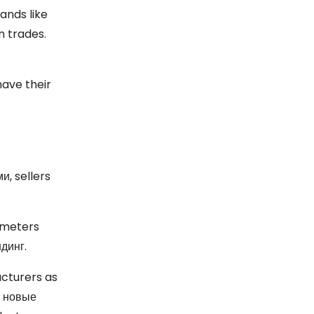
ands like
n trades
.
ave their
ми,
sellers
ameters
динг.
cturers as
ь новые