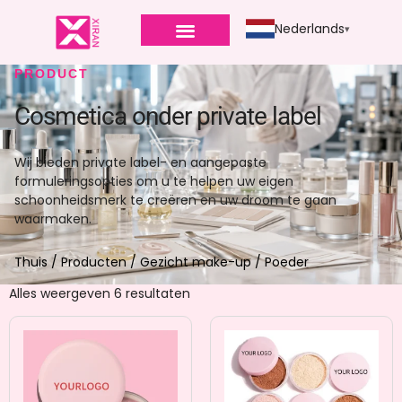
Nederlands
PRODUCT
Cosmetica onder private label
Wij bieden private label- en aangepaste
formuleringsopties om u te helpen uw eigen
schoonheidsmerk te creëren en uw droom te gaan
waarmaken.
Thuis
/
Producten
/
Gezicht make-up
/ Poeder
Alles weergeven 6 resultaten