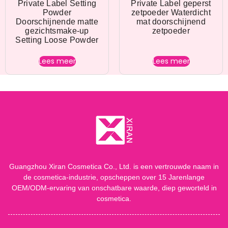
Private Label Setting
Private Label geperst
Powder
zetpoeder Waterdicht
Doorschijnende matte
mat doorschijnend
gezichtsmake-up
zetpoeder
Setting Loose Powder
Lees meer
Lees meer
Guangzhou Xiran Cosmetica Co., Ltd. is een vertrouwde naam in
de cosmetica-industrie, opscheppen over 15 Jarenlange
OEM/ODM-ervaring van onschatbare waarde, diep geworteld in
cosmetica.