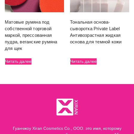
Матовые румяна под
Тональная основа-
собственной торговой
сыворотка Private Label
маркой, прессованная
Антивозрастная жидкая
пудра, веганские румяна
основа для темной кожи
для щек
Читать далее
Читать далее
Гуанчжоу Xiran Cosmetics Co., ООО. это имя, которому