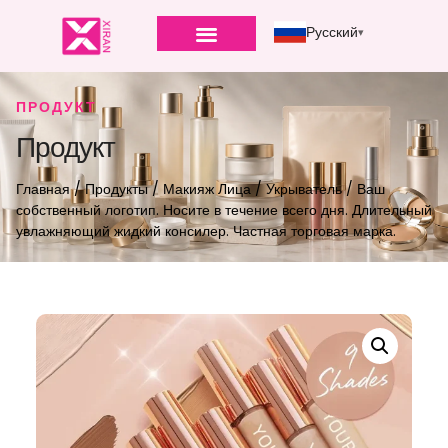
Русский
ПРОДУКТ
Продукт
Главная
/
Продукты
/
Макияж Лица
/
Укрыватель
/ Ваш
собственный логотип. Носите в течение всего дня. Длительный
увлажняющий жидкий консилер. Частная торговая марка.