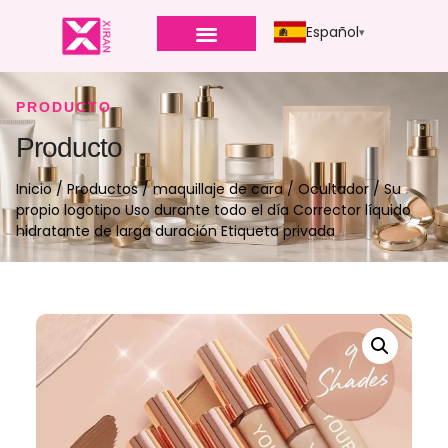
Español
PRODUCTO
Producto
Inicio
/
Productos
/
maquillaje de cara
/
Ocultador
/ Su
propio logotipo Uso durante todo el día Corrector líquido
hidratante de larga duración Etiqueta privada