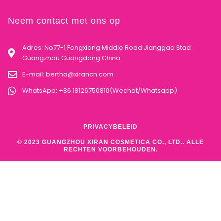
Neem contact met ons op
Adres: No77-1 Fengxiang Middle Road Jianggao Stad
Guangzhou Guangdong China
E-mail:
bertha@xirancn.com
WhatsApp: +86 18126750810(Wechat/Whatsapp)
PRIVACYBELEID
© 2023 GUANGZHOU XIRAN COSMETICA CO., LTD.. ALLE
RECHTEN VOORBEHOUDEN.