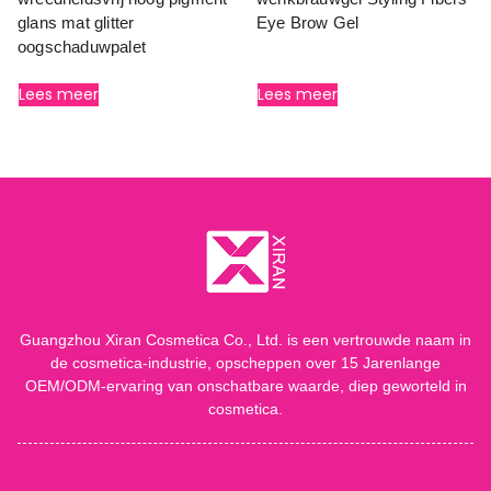
glans mat glitter
Eye Brow Gel
oogschaduwpalet
Lees meer
Lees meer
Guangzhou Xiran Cosmetica Co., Ltd. is een vertrouwde naam in
de cosmetica-industrie, opscheppen over 15 Jarenlange
OEM/ODM-ervaring van onschatbare waarde, diep geworteld in
cosmetica.