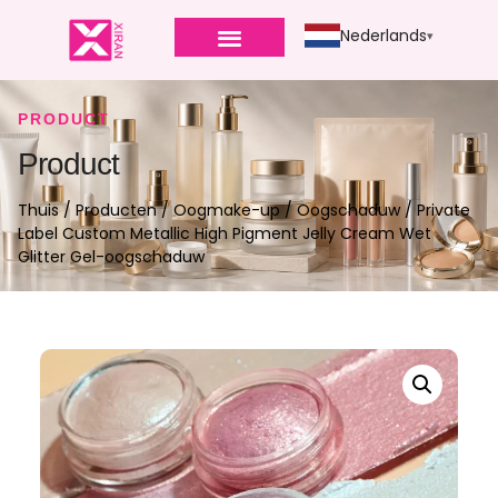
Nederlands
PRODUCT
Product
Thuis
/
Producten
/
Oogmake-up
/
Oogschaduw
/ Private
Label Custom Metallic High Pigment Jelly Cream Wet
Glitter Gel-oogschaduw