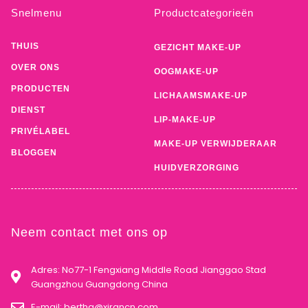
Snelmenu
Productcategorieën
THUIS
GEZICHT MAKE-UP
OVER ONS
OOGMAKE-UP
PRODUCTEN
LICHAAMSMAKE-UP
DIENST
LIP-MAKE-UP
PRIVÉLABEL
MAKE-UP VERWIJDERAAR
BLOGGEN
HUIDVERZORGING
Neem contact met ons op
Adres: No77-1 Fengxiang Middle Road Jianggao Stad
Guangzhou Guangdong China
E-mail:
bertha@xirancn.com