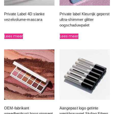
Private Label 4D slanke
Private label Kleurrijk geperst
vezelvolume-mascara
ultra-shimmer glitter
oogschaduwpalet
Lees meer
Lees meer
OEM-fabrikant
Aangepast logo getinte
wreedheidsvrij hoog pigment
wenkbrauwgel Styling Fibers