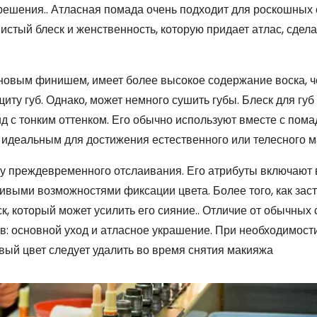
ешения.. Атласная помада очень подходит для роскошных с
истый блеск и женственность, которую придает атлас, сдел
новым финишем, имеет более высокое содержание воска, 
иту губ. Однако, может немного сушить губы. Блеск для губ
д с тонким оттенком. Его обычно используют вместе с пома
о идеальным для достижения естественного или телесного м
у преждевременного отслаивания. Его атрибуты включают 
чивыми возможностями фиксации цвета. Более того, как зас
, который может усилить его сияние.. Отличие от обычных 
ов: основной уход и атласное украшение. При необходимост
овый цвет следует удалить во время снятия макияжа