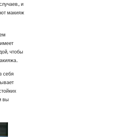
лучаев., и
ают макияж
чем
 имеет
дой, чтобы
акияжа..
в себя
тывает
стойких
и вы