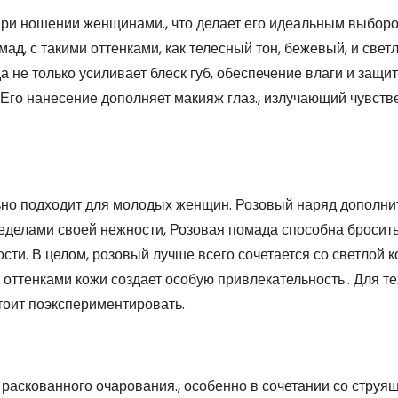
при ношении женщинами., что делает его идеальным выбор
ад, с такими оттенками, как телесный тон, бежевый, и свет
 не только усиливает блеск губ, обеспечение влаги и защит
. Его нанесение дополняет макияж глаз., излучающий чувств
ьно подходит для молодых женщин. Розовый наряд дополнит
ределами своей нежности, Розовая помада способна бросит
сти. В целом, розовый лучше всего сочетается со светлой 
 оттенками кожи создает особую привлекательность.. Для тех
тоит поэкспериментировать.
раскованного очарования., особенно в сочетании со струя