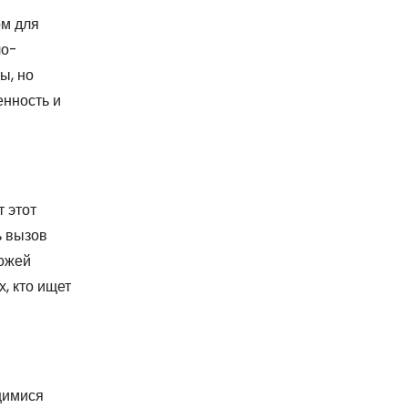
ом для
ло-
ы, но
енность и
 этот
ь вызов
кожей
, кто ищет
щимися