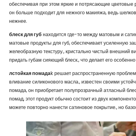
обеспечивая при этом яркие и потрясающие цветовые р
он больше подходит для нежного макияжа, ведь шелков
нежнее.
блеск для губ
находится где-то между матовым и сати
матовые продукты для губ, обеспечивает усиленную защ
желеобразную текстуру., кристально чистый внешний ви
придать губам сияющий блеск., что делает его особенн
л
стойкая помада
k решает распространенную проблем
вливание силиконового масла., известен своими устой
помада, он приобретает полупрозрачный атласный блеск
помад, этот продукт обычно состоит из двух компонент
можете повторно нанести сатиновое покрытие., но баз