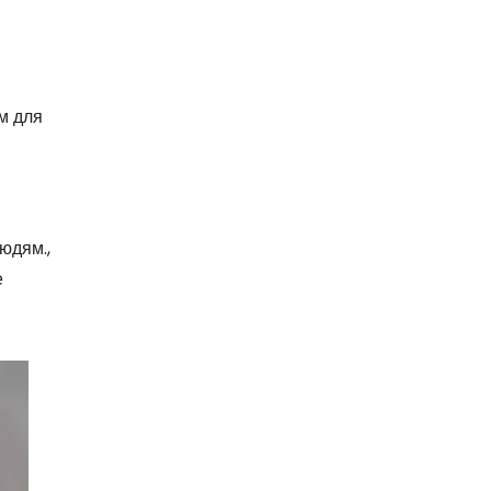
м для
юдям.,
е