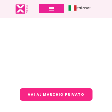
Italiano
Produttore di fard con
etichetta privata
Xiran Cosmetics fornisce una gamma
completa di colori blush con varie formule e
opzioni di confezionamento.
VAI AL MARCHIO PRIVATO