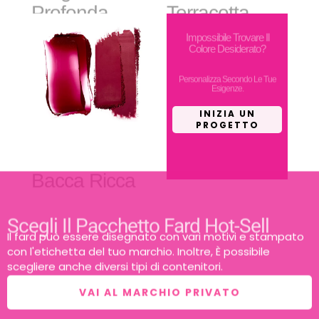
Impossibile Trovare Il
Colore Desiderato?
Personalizza Secondo Le Tue
Esigenze.
INIZIA UN
PROGETTO
Bacca Ricca
Scegli Il Pacchetto Fard Hot-Sell
Il fard può essere disegnato con vari motivi e stampato
con l'etichetta del tuo marchio. Inoltre, È possibile
scegliere anche diversi tipi di contenitori.