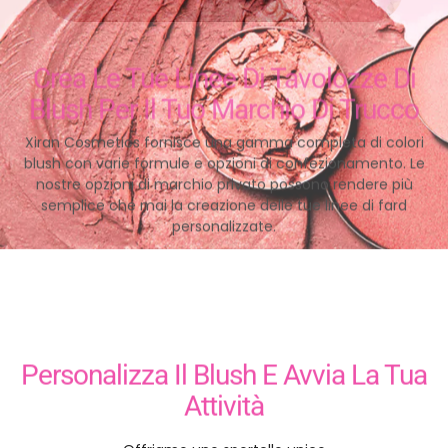
Crea Le Tue Linee Di Tavolozze Di
Blush Per Il Tuo Marchio Di Trucco
Xiran Cosmetics fornisce una gamma completa di colori
blush con varie formule e opzioni di confezionamento. Le
nostre opzioni di marchio privato possono rendere più
semplice che mai la creazione delle tue linee di fard
personalizzate.
Personalizza Il Blush E Avvia La Tua
Attività