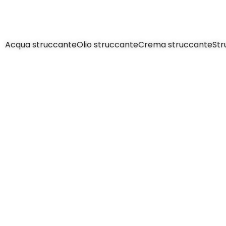
Acqua struccante
Olio struccante
Crema struccante
Str