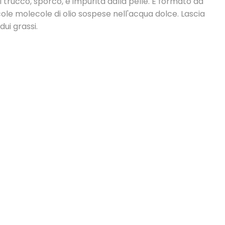
il trucco, sporco, e impurità dalla pelle. È formato da
ole molecole di olio sospese nell'acqua dolce. Lascia
dui grassi.