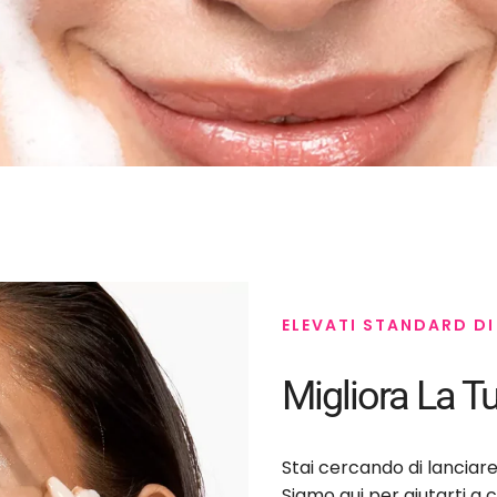
ELEVATI STANDARD DI
Migliora La T
Stai cercando di lanciare
Siamo qui per aiutarti a c