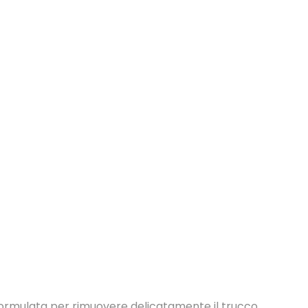
ormulata per rimuovere delicatamente il trucco,