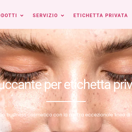
ODOTTI
SERVIZIO
ETICHETTA PRIVATA
uccante per etichetta pri
 tuo business cosmetico con la nostra eccezionale linea di