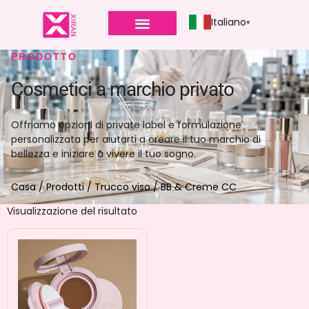
Italiano
PRODOTTO
Cosmetici a marchio privato
Offriamo opzioni di private label e formulazione
personalizzata per aiutarti a creare il tuo marchio di
bellezza e iniziare a vivere il tuo sogno.
Casa
/
Prodotti
/
Trucco viso
/ BB & Creme CC
Visualizzazione del risultato