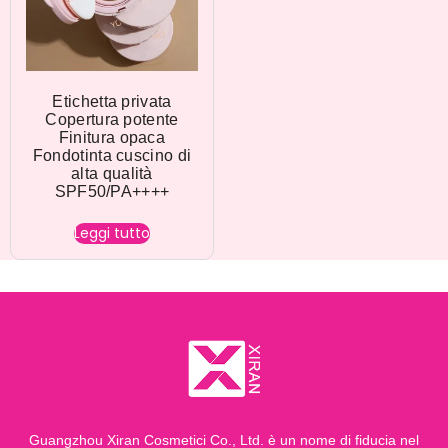
Etichetta privata
Copertura potente
Finitura opaca
Fondotinta cuscino di
alta qualità
SPF50/PA++++
Leggi tutto
Guangzhou Xiran Cosmetici Co., Ltd. è un nome di fiducia nel