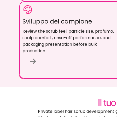
Sviluppo del campione
Rivedi la sensazione dello scrub
,
dimensione
delle particelle
, profumo,
conforto del cuoio
capelluto
,
prestazioni di risciacquo
,
e
presentazione dell'imballaggio prima della
produzione in serie
.