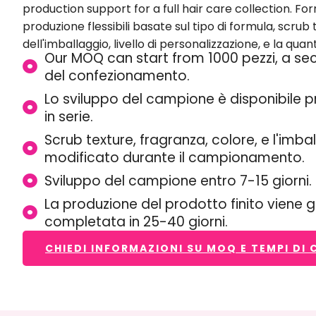
potrebbero voler testare prima un nuovo concetto di 
capelluto
,
mentre altri necessitano di un supporto pr
collezione completa di prodotti per la cura dei capell
produzione flessibili basate sul tipo di formula,
consis
dell'imballaggio, livello di personalizzazione, e la quant
Il nostro MOQ può iniziare da
1000 pezzi, 
formula e del confezionamento.
Lo sviluppo del campione è disponibile 
in serie.
Consistenza strofinata
, fragranza, color
essere modificato durante il campiona
Sviluppo del campione entro 7-15 giorni.
La produzione del prodotto finito viene
completata in 25-40 giorni.
CHIEDI INFORMAZIONI SU MOQ E TEMPI DI