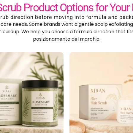
prodotti scrub per capelli per il
ne di lavaggio prima di passare allo sviluppo della
diverse esigenze di cura del cuoio capelluto
.
Alcuni marchi 
iscono uno scrub detergente più profondo per il cuoio cape
lla formula adatta al tuo pubblico
, canale di vendita al d