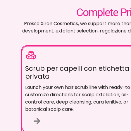
Supporto completo per
Presso Xiran Cosmetics,
supportiamo più del s
marchio del distributore attraverso lo svilu
supporto de
Scrub per capelli con etichetta
privata
Lancia la tua linea di scrub per capelli con
indicazioni pronte da personalizzare per
l'esfoliazione del cuoio capelluto
,
cura del
controllo dell'olio
,
pulizia profonda
, cura lenitiv
o cura botanica del cuoio capelluto
.