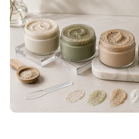
Presso Xiran Cosme
dei propri prodotti 
la pulizia del cuoi
rivitalizzazione del
prodotto e sviluppo