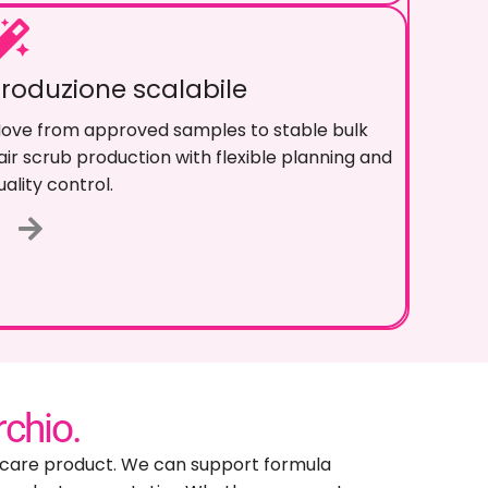
roduzione scalabile
assa dai campioni approvati alla produzione
tabile di scrub per capelli sfusi con
ianificazione flessibile e controllo di qualità
.