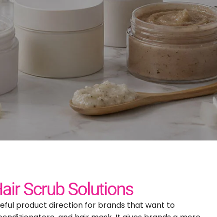
 etichetta
er la cura
o scrub per capelli con
o