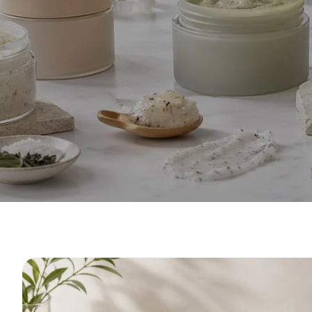
Produttor
privata p