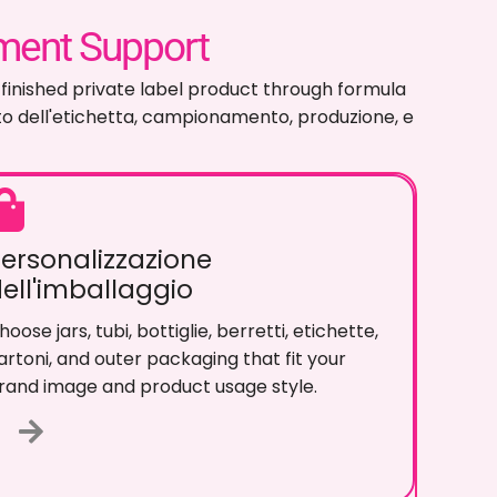
li con marchio privato
a di uno scrub per capelli in un prodotto finito a
 trama, approvvigionamento degli imballaggi,
ento finale.
ersonalizzazione
ell'imballaggio
cegli i barattoli
, tubi, bottiglie, berretti,
tichette, cartoni,
e un imballaggio esterno che
i adatti all'immagine del tuo marchio e allo
tile di utilizzo del prodotto
.