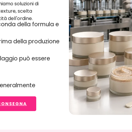
scrub per il cuoio
oduttivo affidabile per una
i
. Forniamo soluzioni di
tenza scrub
, scelta
ità dell'ordine.
a seconda della
prima della produzione
e, e l'imballaggio può
mento.
 generalmente
 CONSEGNA