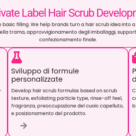
 lo sviluppo di scrub per capel
emplice riempimento
.
Aiutiamo i marchi a trasformare l'ide
ppo della formula
,
selezione esfoliante
, regolazione della
ll'etichetta, campionamento, produzione, e confezionam
Sviluppo di formule
P
personalizzate
d
Sviluppa formule di scrub per capelli basate
S
sulla consistenza dello scrub
,
tipo di particelle
e
esfolianti
,
sensazione di risciacquo
, fragranza,
s
a,
preoccupazione del cuoio capelluto, e
s
posizionamento del prodotto.