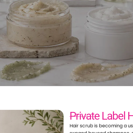
e di scrub per capelli con
er marchi personalizzati p
Soluzioni per l
dei capelli
marchio privat