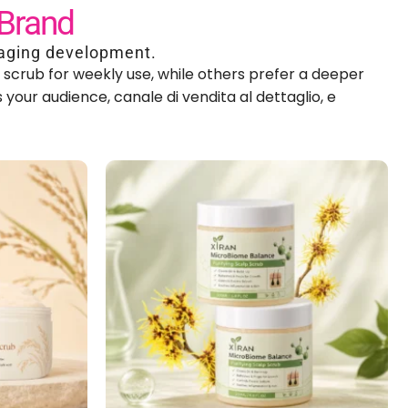
 tuo marchio
 formula e del packaging
.
desiderano uno scrub esfoliante delicato per il cuoio
lluto grasso o l'accumulo di prodotti per lo styling
.
Ti
ettaglio, e posizionamento del marchio.