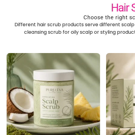
Opzioni di 
Scegli la giusta direzio
Diversi prodotti per lo scrub dei capelli soddisfano 
capelluto per un uso settimanale
,
mentre altri prefer
aiutiamo a scegliere una direzione de