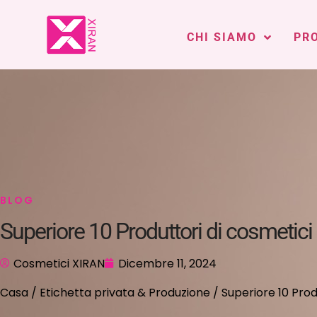
CHI SIAMO
PR
BLOG
Superiore 10 Produttori di cosmetici
Cosmetici XIRAN
Dicembre 11, 2024
Casa
/
Etichetta privata & Produzione
/ Superiore 10 Prod