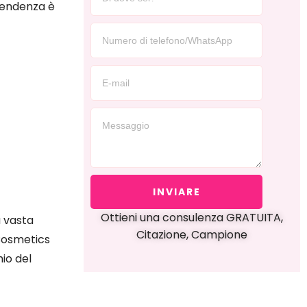
 tendenza è
INVIARE
Ottieni una consulenza GRATUITA,
a vasta
Citazione, Campione
 Cosmetics
hio del