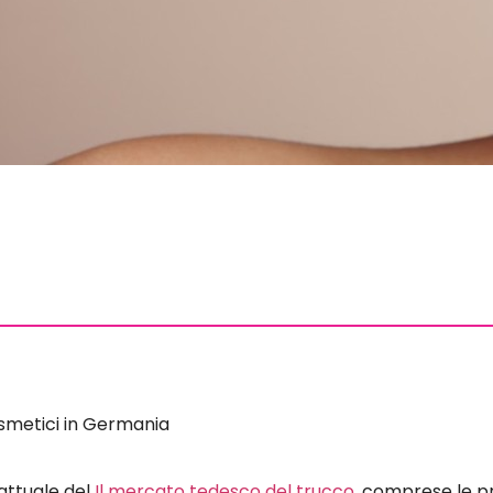
osmetici in Germania
 attuale del
Il mercato tedesco del trucco
, comprese le p