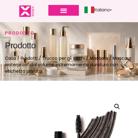
Italiano
PRODOTTO
Prodotto
Casa
/
Prodotti
/
Trucco per gli occhi
/
Mascara
/ Mascara
waterproof dal volume estremamente duraturo con
etichetta privata