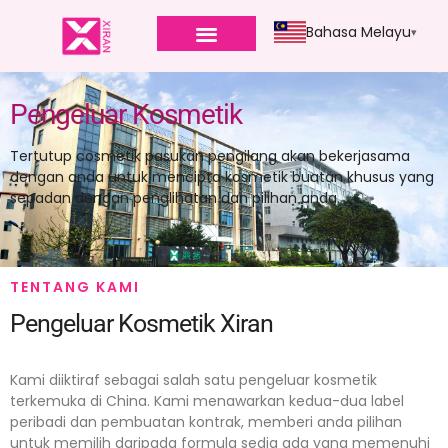
Bahasa Melayu
Pengeluar Kosmetik
Tertutup c
osmetik
pasukan pengilang akan bekerjasama
dengan anda untuk mencipta kosmetik buatan khusus yang
sepadan dengan penglihatan dan pilihan anda.
TENTANG KAMI
Pengeluar Kosmetik Xiran
Kami diiktiraf sebagai salah satu pengeluar kosmetik
terkemuka di China. Kami menawarkan kedua-dua label
peribadi dan pembuatan kontrak, memberi anda pilihan
untuk memilih daripada formula sedia ada yang memenuhi