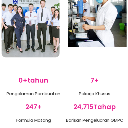
7
+tahun
157
+
Pengalaman Pembuatan
Pekerja Khusus
5,243
+
524,337
Tahap
Formula Matang
Barisan Pengeluaran GMPC