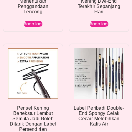
Menentukan
Kening Dwi-End
Penggandaan
Terakhir Sepanjang
Lencong
Hari
Baca lagi
Baca lagi
Pensel Kening
Label Peribadi Double-
Bertekstur Lembut
End Spongy Celak
Semula Jadi Boleh
Cecair Melebihkan
Ditarik Dengan Label
Kalis Air
Persendirian