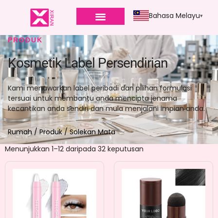
Bahasa Melayu
PRODUK
Kosmetik Label Persendirian
Kami menawarkan label peribadi dan pilihan formulasi
tersuai untuk membantu anda mencipta jenama
kecantikan anda sendiri dan mula menjalani impian anda.
Rumah
/
Produk
/ Solekan Mata
Menunjukkan 1–12 daripada 32 keputusan