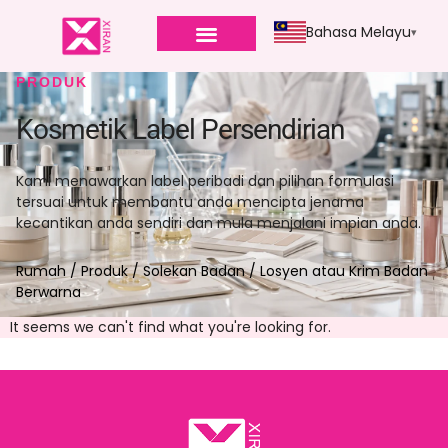
Bahasa Melayu
PRODUK
Kosmetik Label Persendirian
Kami menawarkan label peribadi dan pilihan formulasi
tersuai untuk membantu anda mencipta jenama
kecantikan anda sendiri dan mula menjalani impian anda.
Rumah
/
Produk
/
Solekan Badan
/ Losyen atau Krim Badan
Berwarna
It seems we can't find what you're looking for
.