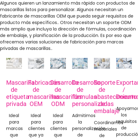
Algunos quieren un lanzamiento más rápido con productos de
mascarillas listos para personalizar. Algunos necesitan un
fabricante de mascarillas OEM que pueda seguir requisitos de
producto más específicos.. Otros necesitan un soporte ODM
más amplio que incluya la dirección de fórmulas, coordinación
de embalaje, y planificación de la producción. Es por eso que
ofrecemos varias soluciones de fabricación para marcas
privadas de mascarillas..
Mascarilla
Fabricación
Desarrollo
Desarrollo
Soporte
Exporta
de
de
de
de
de
/
etiqueta
mascarillas
mascarillas
fórmulas
abastecimiento
Docume
privada
OEM
ODM
personalizadas
de
Apoyamo
embalaje
los
Ideal
Ideal
Ideal
Admitimos
requisitos
para
para
para
la
Coordinamos
de
marcas
clientes
clientes
personalización
materiales
producci
que
que ya
que
de
de