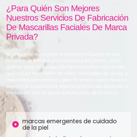
¿Para Quién Son Mejores
Nuestros Servicios De Fabricación
De Mascarillas Faciales De Marca
Privada?
Algunos clientes acuden a nosotros en busca de una
máscara de héroe o una máscara para dormir.. Otros
quieren crear una colección de mascarillas más amplia
que incluya mascarillas lavables., mascarillas de arcilla, o
mascarillas para manos y pies. En ambos casos, Nuestro
objetivo es proporcionar soporte práctico de desarrollo y
producción que se ajuste a la dirección de la marca..
marcas emergentes de cuidado
de la piel