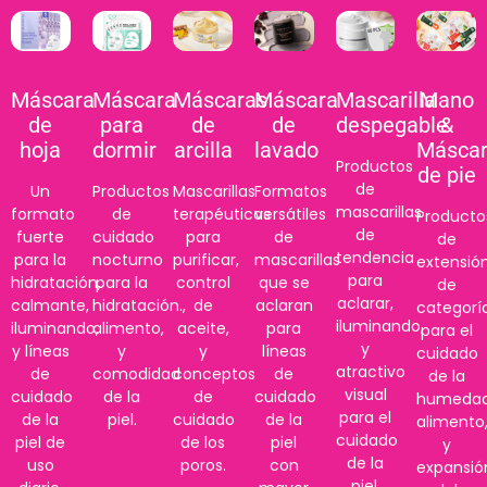
Máscara
Máscara
Máscaras
Máscara
Mascarilla
Mano
de
para
de
de
despegable
&
hoja
dormir
arcilla
lavado
Másca
Productos
de pie
de
Un
Productos
Mascarillas
Formatos
mascarillas
formato
de
terapéuticas
versátiles
Producto
de
fuerte
cuidado
para
de
de
tendencia
para la
nocturno
purificar,
mascarillas
extensió
para
hidratación,
para la
control
que se
de
aclarar,
calmante,
hidratación.,
de
aclaran
categorí
iluminando,
iluminando,
alimento,
aceite,
para
para el
y
y líneas
y
y
líneas
cuidado
atractivo
de
comodidad
conceptos
de
de la
visual
cuidado
de la
de
cuidado
humedad
para el
de la
piel.
cuidado
de la
alimento
cuidado
piel de
de los
piel
y
de la
uso
poros.
con
expansió
piel.