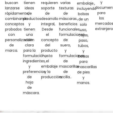
y
buscan
tienen
requieren
varias
embalaje.,
document
lanzarse
ideas
soporte
texturas
incluyendo
para
rápidamente,
de
de
de
bolsas
los
combinando
productos
desarrollo
máscaras.,
de un
mercado
conceptos
y
integral,
beneficios
solo
extranjeros
probados
tienen
Desde
funcionales,
uso,
con
una
el
formulaciones
cajas,
personalización
visión
concepto
de
paso,
de
clara
del
suero,
tubos,
marca.
para la
producto
y
y
formulación.,
hasta
formulaciones
bolsas
ingredientes,
el
de
para
y
embalaje
mascarillas
mascarillas
preferencias
y la
de
de pies
de
producción..
arcilla..
y
hoja
manos.
de
máscara.