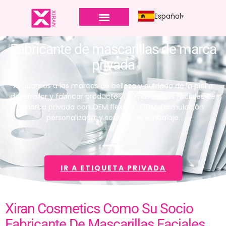
Español
Fabricante de mascarillas de marca
privada
Ayudamos a las marcas de belleza y cuidado de la piel a
desarrollar y fabricar productos de mascarillas faciales de
marca privada con OEM flexible., ODM, formulación
personalizada, y soporte de embalaje.
IR A ETIQUETA PRIVADA
Xiran Cosmetics Como Su Socio
Fabricante De Mascarillas Faciales