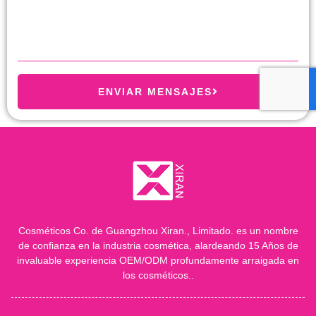
ENVIAR MENSAJES
Cosméticos Co. de Guangzhou Xiran., Limitado. es un nombre
de confianza en la industria cosmética, alardeando 15 Años de
invaluable experiencia OEM/ODM profundamente arraigada en
los cosméticos..