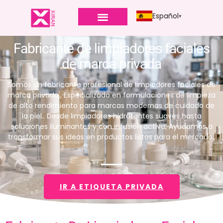
Español
Fabricante de limpiadores faciales
de marca privada
Somos un fabricante profesional de limpiadores faciales de
marca privada., Especializado en formulaciones de limpieza
de alto rendimiento para marcas modernas de cuidado de
la piel.. Desde limpiadores hidratantes suaves hasta
soluciones iluminantes y con infusión activa, Ayudamos a
transformar sus ideas en productos listos para el mercado..
IR A ETIQUETA PRIVADA