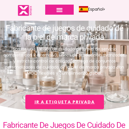
Español
Fabricante de juegos de cuidado de
la piel de marca privada
Somos una fábrica de cuidado de la piel de servicio
completo con R interno&D, líneas de producción avanzadas,
y estricto control de calidad, entrega de conjuntos
personalizados de cuidado de la piel de marca privada con
MOQ flexibles y cumplimiento global.
IR A ETIQUETA PRIVADA
Fabricante De Juegos De Cuidado De