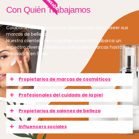
Con Quién Trabajamos
Colaboramos con personas apasionadas por poseer sus
marcas de belleza..
Nuestra clientela de maquillaje patentado abarca un
espectro diverso., desde las principales marcas hasta los
minoristas en línea.
Propietarios de marcas de cosméticos
Profesionales del cuidado de la piel
Propietarios de salones de belleza
Influencers sociales