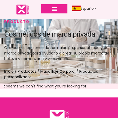
Español
PRODUCTO
Cosméticos de marca privada
Ofrecemos opciones de formulación personalizada y de
marca privada para ayudarlo a crear su propia marca de
belleza y comenzar a vivir su sueño..
Inicio
/
Productos
/
Maquillaje Corporal
/ Productos
personalizados
It seems we can't find what you're looking for
.