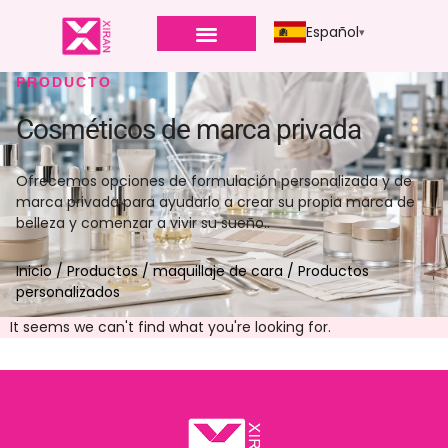
Español
PRODUCTO
Cosméticos de marca privada
Ofrecemos opciones de formulación personalizada y de
marca privada para ayudarlo a crear su propia marca de
belleza y comenzar a vivir su sueño..
Inicio
/
Productos
/
maquillaje de cara
/ Productos
personalizados
It seems we can't find what you're looking for
.