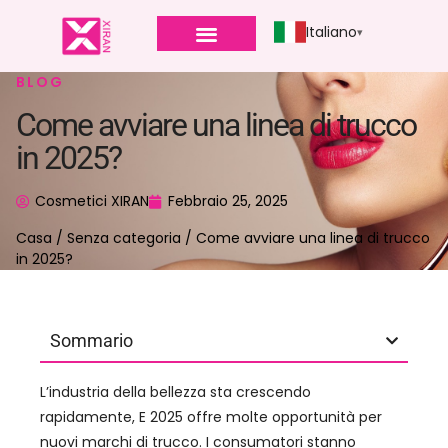
Italiano
BLOG
Come avviare una linea di trucco
in 2025?
Cosmetici XIRAN
Febbraio 25, 2025
Casa
/
Senza categoria
/ Come avviare una linea di trucco
in 2025?
Sommario
L’industria della bellezza sta crescendo
rapidamente, E 2025 offre molte opportunità per
nuovi marchi di trucco. I consumatori stanno