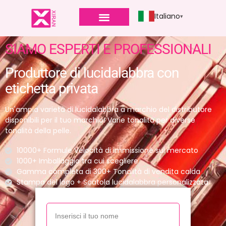
Italiano
SIAMO ESPERTI E PROFESSIONALI
Produttore di lucidalabbra con
etichetta privata
Un'ampia varietà di lucidalabbra a marchio del distributore
disponibili per il tuo marchio! Varie tonalità per diverse
tonalità della pelle.
10000+ Formule Velocità di immissione sul mercato
1000+ Imballaggio tra cui scegliere
Gamma completa di 300+ Tonalità di vendita calda
Stampa del logo + Scatola lucidalabbra personalizzata