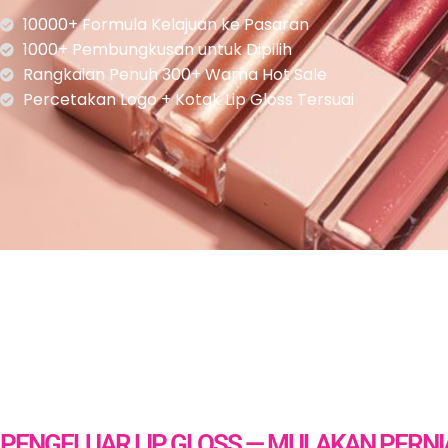
10000+ Formula Kelajuan ke Pasaran
1000+ Pembungkusan untuk Dipilih
Rangkaian Penuh 300+ Warna Hot Sale
Percetakan Logo + Kotak Lip Gloss Tersuai
PENGELUAR LIP GLOSS — MULAKAN PERNI