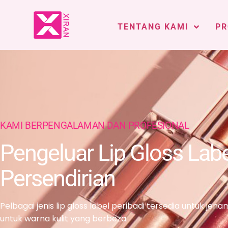
TENTANG KAMI
PR
KAMI BERPENGALAMAN DAN PROFESIONAL
Pengeluar Lip Gloss Labe
Persendirian
Pelbagai jenis lip gloss label peribadi tersedia untuk je
untuk warna kulit yang berbeza.