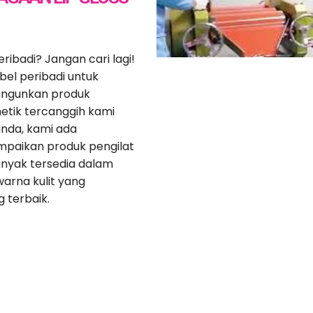
ribadi? Jangan cari lagi!
bel peribadi untuk
angunkan produk
metik tercanggih kami
anda, kami ada
mpaikan produk pengilat
banyak tersedia dalam
arna kulit yang
 terbaik.
la Vegan + Pembungkusan T