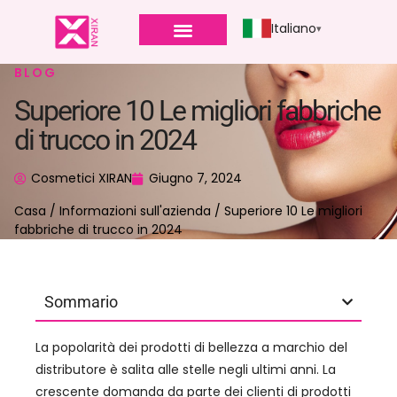
Italiano
BLOG
Superiore 10 Le migliori fabbriche
di trucco in 2024
Cosmetici XIRAN
Giugno 7, 2024
Casa
/
Informazioni sull'azienda
/ Superiore 10 Le migliori
fabbriche di trucco in 2024
Sommario
La popolarità dei prodotti di bellezza a marchio del
distributore è salita alle stelle negli ultimi anni. La
crescente domanda da parte dei clienti di prodotti