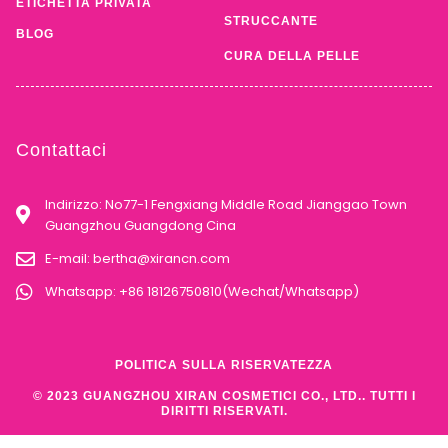
ETICHETTA PRIVATA
STRUCCANTE
BLOG
CURA DELLA PELLE
Contattaci
Indirizzo: No77-1 Fengxiang Middle Road Jianggao Town
Guangzhou Guangdong Cina
E-mail:
bertha@xirancn.com
Whatsapp: +86 18126750810(Wechat/Whatsapp)
POLITICA SULLA RISERVATEZZA
© 2023 GUANGZHOU XIRAN COSMETICI CO., LTD.. TUTTI I
DIRITTI RISERVATI.