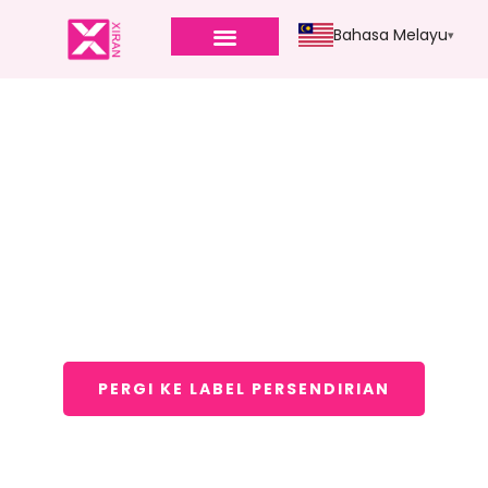
Bahasa Melayu
Pengeluar Gincu Label
Persendirian
Membangunkan gincu berkualiti tinggi dengan
formulasi unggul untuk jenama anda
PERGI KE LABEL PERSENDIRIAN