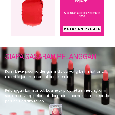
Inginkan?
Sesuaikan Sebagai Keperluan
Anda.
MULAKAN PROJEK
SIAPA SASARAN PELANGGAN
Kami bekerjasama dengan individu yang berminat untuk
memiliki jenama kecantikan mereka.
Pelanggan kami untuk kosmetik proprietari merangkumi
spektrum yang pelbagai, daripada jenama utama kepada
peruncit dalam talian.