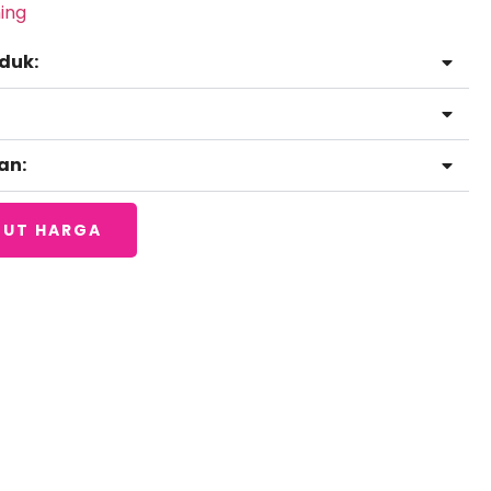
ing
duk:
an:
BUT HARGA