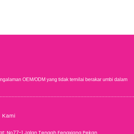
engalaman OEM/ODM yang tidak ternilai berakar umbi dalam
i Kami
at: No77-1 Jalan Tengah Fengxiang Pekan