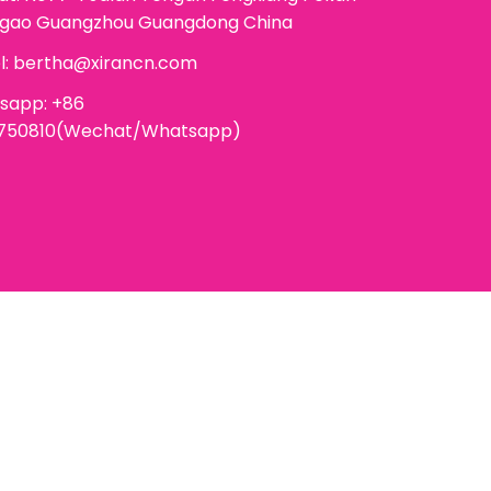
ggao Guangzhou Guangdong China
l:
bertha@xirancn.com
sapp: +86
6750810(Wechat/Whatsapp)