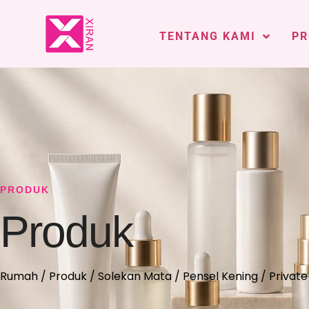
TENTANG KAMI
PR
PRODUK
Produk
Rumah
/
Produk
/
Solekan Mata
/
Pensel Kening
/ Private