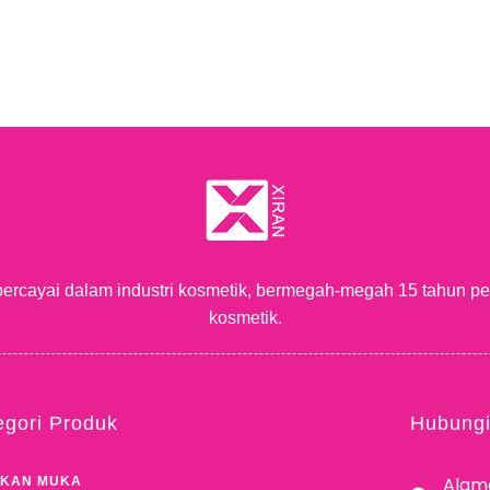
percayai dalam industri kosmetik, bermegah-megah 15 tahun p
kosmetik.
egori Produk
Hubung
Alam
EKAN MUKA