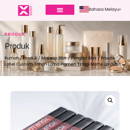
Bahasa Melayu
PRODUK
Produk
Rumah
/
Produk
/
Makeup Bibir
/
Pengilat Bibir
/ Private
Label Custom Tahan Lama Pigmen Tinggi Matte Lip Gloss