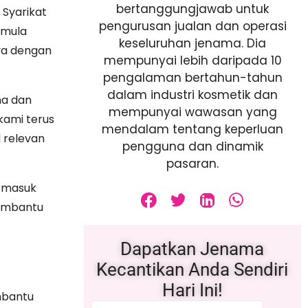
bertanggungjawab untuk
 Syarikat
pengurusan jualan dan operasi
rmula
keseluruhan jenama. Dia
ya dengan
mempunyai lebih daripada 10
pengalaman bertahun-tahun
dalam industri kosmetik dan
ma dan
mempunyai wawasan yang
kami terus
mendalam tentang keperluan
 relevan
pengguna dan dinamik
pasaran.
ermasuk
membantu
Dapatkan Jenama
Kecantikan Anda Sendiri
Hari Ini!
mbantu