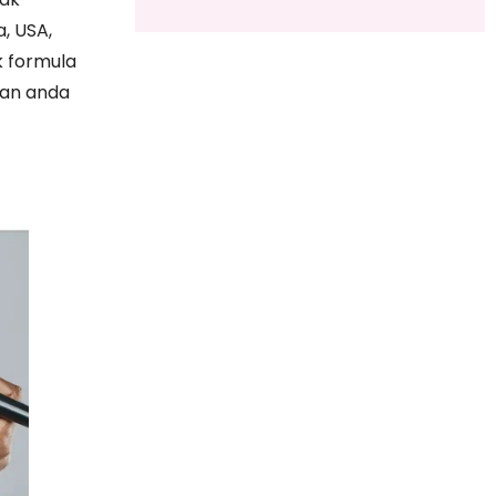
, USA,
 formula
uan anda