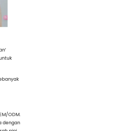
an’
 untuk
sebanyak
 OEM/ODM.
a dengan
ah pipi,