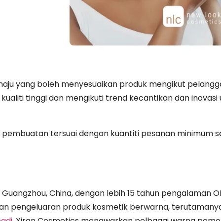
aju yang boleh menyesuaikan produk mengikut pelangg
ualiti tinggi dan mengikuti trend kecantikan dan inovasi
pembuatan tersuai dengan kuantiti pesanan minimum 
di Guangzhou, China, dengan lebih 15 tahun pengalaman
n pengeluaran produk kosmetik berwarna, terutamany
badi
. Xiran Cosmetics menawarkan pelbagai warna pemer