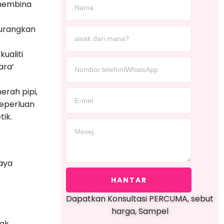
 membina
urangkan
ualiti
ara’
rah pipi,
keperluan
ik.
aya
HANTAR
Dapatkan Konsultasi PERCUMA, sebut
harga, Sampel
rak