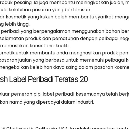
roduk pesaing. Ia juga membantu meningkatkan jualan,
da kelebihan pasaran yang berterusan.
ar kosmetik yang kukuh boleh membantu syarikat meng
lebih tinggi.
l peribadi yang berpengalaman menggunakan bahan berk
keselamatan produk dan pematuhan dengan pelbagai neg
emastikan konsistensi kualiti.
osmetik untuk membantu anda menghasilkan produk peme
pasaran jualan yang berbeza untuk memenuhi pelbagai 
 mengekalkan kelebihan daya saing dalam pasaran kosmet
h Label Peribadi Teratas 20
ar pemerah pipi label peribadi, kesemuanya telah berj
akan nama yang dipercayai dalam industri.
i Chatsworth, California, USA. Ia adalah pengeluar kont