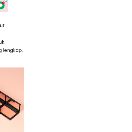
ut
uk
g lengkap,