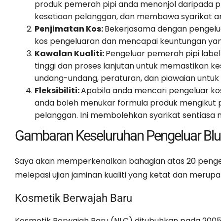
produk pemerah pipi anda menonjol daripada p
kesetiaan pelanggan, dan membawa syarikat an
Penjimatan Kos:
Bekerjasama dengan pengelu
kos pengeluaran dan mencapai keuntungan yang 
Kawalan Kualiti:
Pengeluar pemerah pipi labe
tinggi dan proses lanjutan untuk memastikan 
undang-undang, peraturan, dan piawaian untuk m
Fleksibiliti:
Apabila anda mencari pengeluar k
anda boleh menukar formula produk mengikut 
pelanggan. Ini membolehkan syarikat sentiasa
Gambaran Keseluruhan Pengeluar Blus
Saya akan memperkenalkan bahagian atas 20 pengelu
melepasi ujian jaminan kualiti yang ketat dan merup
Kosmetik Berwajah Baru
Kosmetik Berwajah Baru (NLC) ditubuhkan pada 2005 d