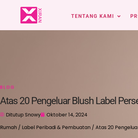
TENTANG KAMI
PR
BLOG
Atas 20 Pengeluar Blush Label Perse
Ditutup Snowy
Oktober 14, 2024
Rumah
/
Label Peribadi & Pembuatan
/ Atas 20 Pengeluar