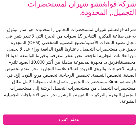
شركة قوانغتشو شيران لمستحضرات
التجميل., المحدودة.
شركة قوانغتشو شيران لمستحضرات التجميل., المحدودة. هو اسم موثوق
به في صناعة المكياج, التفاخر 15 سنوات من الخبرة التي لا تقدر بثمن في
مجال تصنيع المعدات الأصلية/تصنيع التصميم الشخصي (OEM) المتجذرة
بعمق في مستحضرات التجميل. باعتبارها القوة الدافعة وراء عدد لا يحصى
من العلامات التجارية الناجحة, نحن نفخر بمعرفتنا وخبرتنا الواسعة. لدينا R
مخصصة&فريق د, مجهزة بمجموعة مذهلة من أكثر 10,000 الصيغ, تلتزم
بتلبية الاحتياجات والرؤى الفريدة لعملاء علامتنا التجارية. نحن نقدم تخصيص
الصيغة, تخصيص التسمية, تخصيص الزجاجة, تخصيص مربع اللون, إلخ. في
قوانغتشو Xiran مستحضرات التجميل, تشمل فئات منتجاتنا كامل نطاق
مستحضرات التجميل. من مستحضرات التجميل الزيتية إلى مستحضرات
التجميل البودرة والتركيبات الشبيهة باللوشن, نحن نلبي الاحتياجات التجميلية
المتنوعة.
يتعلم أكثر