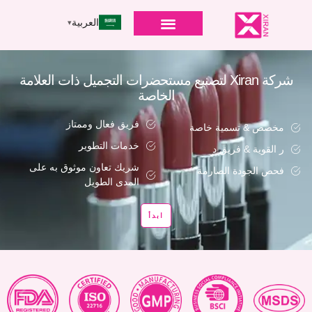
العربية
شركة Xiran لتصنيع مستحضرات التجميل ذات العلامة
الخاصة
فريق فعال وممتاز
مخصص & تسمية خاصة
خدمات التطوير
ر القوية & فريق د
شريك تعاون موثوق به على
فحص الجودة الصارمة
المدى الطويل
ابدأ