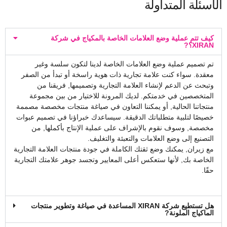
الأسئلة المتداولة
كيف تتم عملية وضع العلامات الخاصة بالمكياج في شركة
XIRAN؟?
تم تصميم عملية وضع العلامات الخاصة لدينا لتكون سلسة وغير
معقدة. سواء كنت علامة تجارية ذات هوية راسخة أو تبدأ من الصفر
وتبحث عن الدعم لإنشاء العلامة التجارية وتصميمها, فريقنا من
المتخصصين في خدمتكم. لديك المرونة للاختيار من بين مجموعة
منتجاتنا الحالية, أو يمكننا التعاون في صياغة منتجات مخصصة مصممة
خصيصًا لتلبية متطلباتك الدقيقة. سيساعدك خبراؤنا في تصميم عبوات
مخصصة, وسوف نقوم بالإشراف على عملية الإنتاج بأكملها, من
التصنيع إلى وضع العلامات والتعبئة والتغليف.
مع زيران, يمكنك وضع ثقتك الكاملة في جودة منتجات العلامة التجارية
الخاصة بك, لأنها ستعكس أعلى المعايير وتجسد جوهر علامتك التجارية
حقًا.
هل تستطيع شركة XIRAN المساعدة في صياغة وتطوير منتجات
الماكياج الملونة?