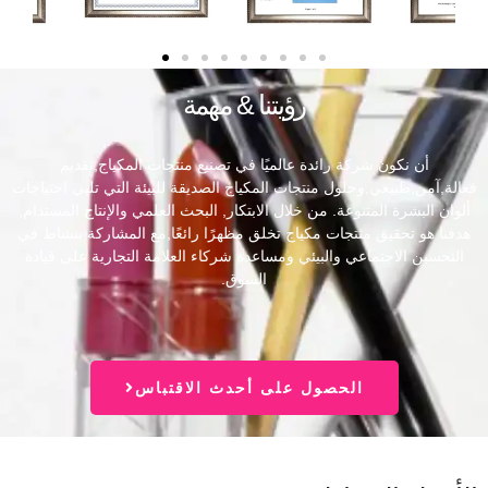
رؤيتنا & مهمة
أن نكون شركة رائدة عالميًا في تصنيع منتجات المكياج,تقديم
فعالة,آمن,طبيعي,وحلول منتجات المكياج الصديقة للبيئة التي تلبي احتياجات
ألوان البشرة المتنوعة. من خلال الابتكار, البحث العلمي والإنتاج المستدام,
هدفنا هو تحقيق منتجات مكياج تخلق مظهرًا رائعًا,مع المشاركة بنشاط في
التحسين الاجتماعي والبيئي ومساعدة شركاء العلامة التجارية على قيادة
السوق.
الحصول على أحدث الاقتباس