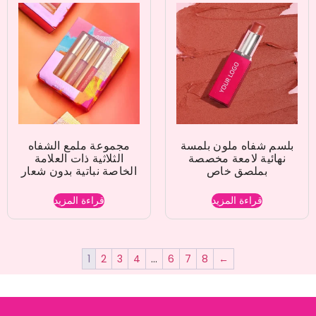
بلسم شفاه ملون بلمسة
مجموعة ملمع الشفاه
نهائية لامعة مخصصة
الثلاثية ذات العلامة
بملصق خاص
الخاصة نباتية بدون شعار
قراءة المزيد
قراءة المزيد
1
2
3
4
…
6
7
8
←