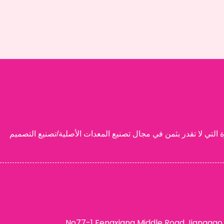
, المحدودة. هو اسم موثوق به في صناعة مستحضرات التجميل, التفاخر 15 سنوات من الخبرة التي لا تقدر بثمن في مجال تصنيع المعدات الأصلية/تصنيع التصميم
عنوان: No77-1 Fengxiang Middle Road Jianggao