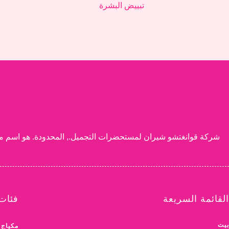
تبييض البشرة
القائمة السريعة
فئات 
بيت
مكياج 