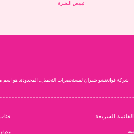
تبييض البشرة
القائمة السريعة
فئات 
بيت
مكياج 