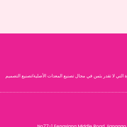
, المحدودة. هو اسم موثوق به في صناعة مستحضرات التجميل, التفاخر 15 سنوات من الخبرة التي لا تقدر بثمن في مجال تصنيع المعدات الأصلية/تصنيع التصميم
عنوان: No77-1 Fengxiang Middle Road Jianggao