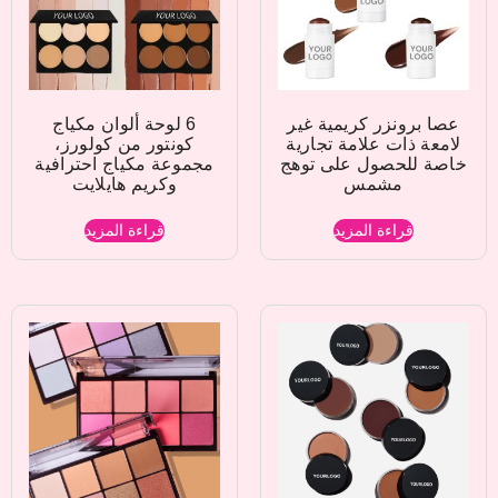
عصا برونزر كريمية غير
6 لوحة ألوان مكياج
لامعة ذات علامة تجارية
كونتور من كولورز،
خاصة للحصول على توهج
مجموعة مكياج احترافية
مشمس
وكريم هايلايت
قراءة المزيد
قراءة المزيد