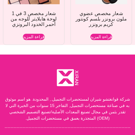
شعار مخصص عضوي
شعار مخصص 3 في 1
ملون برونزر بلسم كونتور
لوحة هايلايتر للوجه من
كريم برونزر
أحمر الخدود البرونزي
قراءة المزيد
قراءة المزيد
شركة قوانغتشو شيران لمستحضرات التجميل., المحدودة. هو اسم موثوق
به في صناعة مستحضرات التجميل, التفاخر 15 سنوات من الخبرة التي لا
تقدر بثمن في مجال تصنيع المعدات الأصلية/تصنيع التصميم الشخصي
(OEM) المتجذرة بعمق في مستحضرات التجميل.