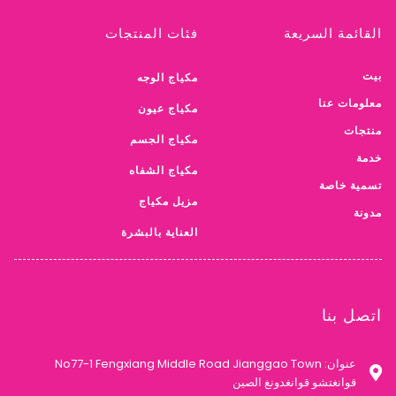
القائمة السريعة
فئات المنتجات
بيت
مكياج الوجه
معلومات عنا
مكياج عيون
منتجات
مكياج الجسم
خدمة
مكياج الشفاه
تسمية خاصة
مزيل مكياج
مدونة
العناية بالبشرة
اتصل بنا
عنوان: No77-1 Fengxiang Middle Road Jianggao Town
قوانغتشو قوانغدونغ الصين