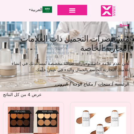
العربية
منتج
مستحضرات التجميل ذات العلامات
التجارية الخاصة
نحن نقدم علامة خاصة وخيارات صياغة مخصصة لمساعدتك في إنشاء
علامتك التجارية الخاصة بالجمال والبدء في عيش حلمك.
الرئيسية
/
منتجات
/
مكياج الوجه
/ البرونزر
عرض ⁦4⁩ من كل النتائج