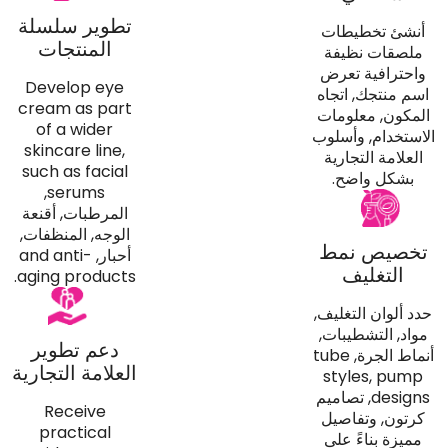
تطوير سلسلة
أنشئ تخطيطات
المنتجات
ملصقات نظيفة
واحترافية تعرض
Develop eye
اسم منتجك, اتجاه
cream as part
المكون, معلومات
of a wider
الاستخدام, وأسلوب
skincare line
,
العلامة التجارية
such as facial
بشكل واضح.
,
serums
المرطبات, أقنعة
الوجه, المنظفات,
تخصيص نمط
أحبار,
and anti-
التغليف
.
aging products
حدد ألوان التغليف,
مواد, التشطيبات,
دعم تطوير
أنماط الجرة,
tube
العلامة التجارية
styles
,
pump
designs
, تصاميم
Receive
كرتون, وتفاصيل
practical
مميزة بناءً على