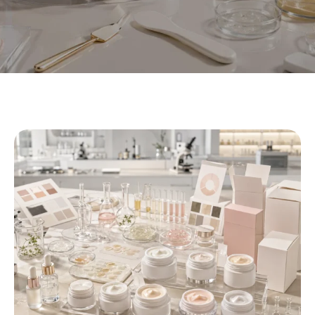
Private Label Eye Cream
Manufacturer
|
OEM/ODM Eye
Cream
في شركة Xiran لمستحضرات التجميل,
we help beauty At Xiran
Cosmetics
,
we help beauty brands develop private label
eye cream products from concept to finished product
. نحن
نؤيد اتجاه الصيغة, تخصيص الملمس, اختيار التعبئة والتغليف, تطوير العينة,
وإنتاج OEM/ODM للعلامات التجارية للعناية بالعيون, خطوط العناية
بالبشرة, غرف المعيشة, المنتجعات الصحية, وبائعي التجارة الإلكترونية.
احصل على عينات