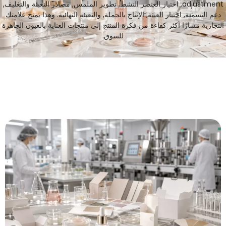
adjustment
, اختيار العنصر النشط, تطوير الملمس, مصادر التعبئة والتغليف,
دعم التسمية, اختبار العينة, الإنتاج بالجملة, والتعبئة النهائية. وهذا يمنح علامتك
لتجارية مسارًا أكثر كفاءة من فكرة المنتج إلى منتجات العناية بالعيون الجاهزة
للسوق.