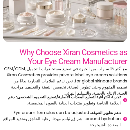
Why Choose Xiran Cosmetics as
Your Eye Cream Manufacturer
مع أكثر 15 سنوات من الخبرة في تصنيع مستحضرات التجميل OEM/ODM,
Xiran Cosmetics provides private label eye cream solutions
for global skincare brands
. نحن ندعم العلامات التجارية بدءًا من
تصميم المفهوم وحتى تطوير الصيغة, تخصيص التعبئة والتغليف, مراجعة
العينة, الإنتاج بالجملة, والتسليم النهائي.
تجربة احترافية لتصنيع المعدات الأصلية/تصنيع التصميم الشخصي:
دعم
العلامة الخاصة وتطوير منتجات العناية بالعيون المخصصة.
دعم تطوير الصيغة:
Eye cream formulas can be adjusted
around hydration
, اشراق, ثبات, مهدئا, رعاية الحاجز, وتحديد المواقع
المضادة للشيخوخة.