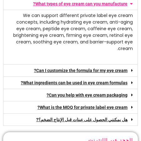
?
What types of eye cream can you manufacture
We can support different private label eye cream
concepts
,
including hydrating eye cream
,
anti-aging
eye cream
,
peptide eye cream
,
caffeine eye cream
,
brightening eye cream
,
firming eye cream
,
retinol eye
cream
,
soothing eye cream
,
and barrier-support eye
.
cream
?
Can I customize the formula for my eye cream
?
What ingredients can be used in eye cream formulas
?
Can you help with eye cream packaging
?
What is the MOQ for private label eye cream
هل يمكنني الحصول على عينات قبل الإنتاج الضخم؟?
الحجز عبر الإنترنت