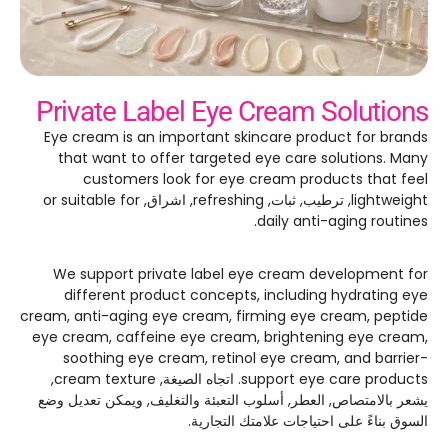
Private Label Eye Cream Solutions
Eye cream is an important skincare product for brands
that want to offer targeted eye care solutions
.
Many
customers look for eye cream products that feel
lightweight
, ترطيب, ثبات,
refreshing
, اشراق,
or suitable for
.
daily anti-aging routines
We support private label eye cream development for
different product concepts
,
including hydrating eye
cream
,
anti-aging eye cream
,
firming eye cream
,
peptide
eye cream
,
caffeine eye cream
,
brightening eye cream
,
soothing eye cream
,
retinol eye cream
,
and barrier-
support eye care products
. اتجاه الصيغة,
cream texture
,
يشعر بالامتصاص, العطر, أسلوب التعبئة والتغليف, ويمكن تعديل وضع
السوق بناءً على احتياجات علامتك التجارية.