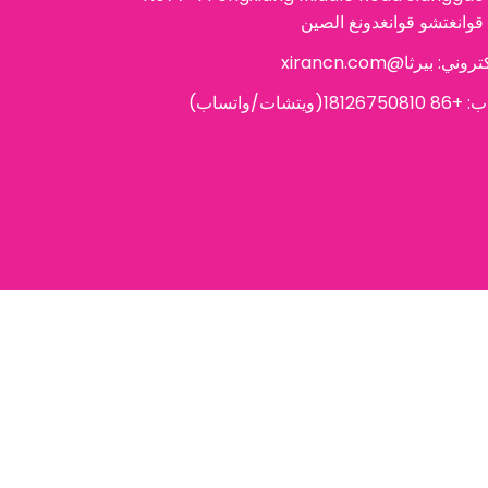
ني: بيرثا@xirancn.com
18(ويتشات/واتساب)