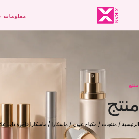
معلومات ع
منتج
منتج
الرئيسية
/
منتجات
/
مكياج عيون
/
ماسكارا
/ ماسكارا فاخرة ذات عل