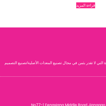
قراءة المزيد
, المحدودة. هو اسم موثوق به في صناعة مستحضرات التجميل, التفاخر 15 سنوات من الخبرة التي لا تقدر بثمن في مجال تصنيع المعدات الأصلية/تصنيع التصميم
عنوان: No77-1 Fengxiang Middle Road Jianggao