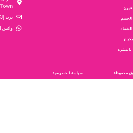
Town قوانغتشو قوانغدونغ الصين
عيون
بريد إلكترو
الجسم
واتس اب: +86 126750810
الشفاه
كياج
 بالبشرة
سياسة الخصوصية