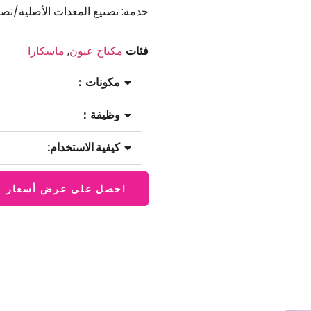
خدمة: تصنيع المعدات الأصلية/تص
فئات
مكياج عيون
,
ماسكارا
مكونات：
وظيفة：
كيفية الاستخدام:
احصل على عرض أسعار