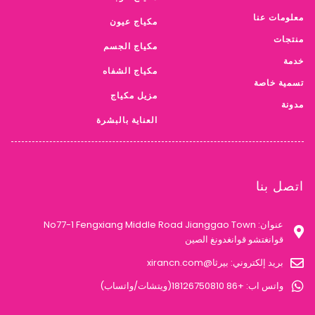
معلومات عنا
مكياج عيون
منتجات
مكياج الجسم
خدمة
مكياج الشفاه
تسمية خاصة
مزيل مكياج
مدونة
العناية بالبشرة
اتصل بنا
عنوان: No77-1 Fengxiang Middle Road Jianggao Town
قوانغتشو قوانغدونغ الصين
بريد إلكتروني: بيرثا@xirancn.com
واتس اب: +86 18126750810(ويتشات/واتساب)