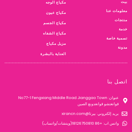
بيت
مكياج الوجه
معلومات عنا
مكياج عيون
منتجات
مكياج الجسم
خدمة
مكياج الشفاه
تسمية خاصة
مزيل مكياج
مدونة
العناية بالبشرة
اتصل بنا
عنوان: No77-1 Fengxiang Middle Road Jianggao Town
قوانغتشو قوانغدونغ الصين
بريد إلكتروني: بيرثا@xirancn.com
واتس اب: +86 18126750810(ويتشات/واتساب)