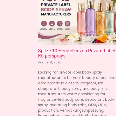
Spitze 10 Hersteller von Private-Label
Körpersprays
August 4, 2026
Looking for private label body spray
manufacturers for your beauty or persona
care brand
? In diesem Ratgeber, Ich
überprüfe 10
body spray and body mist
manufacturers worth considering for
fragrance-led body care
,
deodorant body
spray
,
hydrating body mist
,
OEM/ODM
production
, Verpackungsanpassung,
Probenahme, und marktreife Beauty-