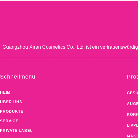
Guangzhou Xiran Cosmetics Co., Ltd. ist ein vertrauenswürdi
Schnellmenü
Pro
HEIM
GESI
ÜBER UNS
AUGE
PRODUKTE
KÖRP
SERVICE
LIPP
PRIVATE LABEL
MAKE