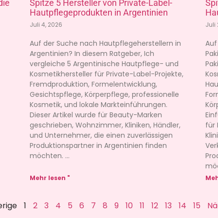
die
Spitze 5 Hersteller von Private-Label-
Spi
Hautpflegeprodukten in Argentinien
Hau
Juli 4, 2026
Juli
Auf der Suche nach Hautpflegeherstellern in
Auf
Argentinien? In diesem Ratgeber, Ich
Pak
vergleiche 5 Argentinische Hautpflege- und
Pak
Kosmetikhersteller für Private-Label-Projekte,
Kos
Fremdproduktion, Formelentwicklung,
Hau
Gesichtspflege, Körperpflege, professionelle
For
Kosmetik, und lokale Markteinführungen.
Kör
Dieser Artikel wurde für Beauty-Marken
Ein
geschrieben, Wohnzimmer, Kliniken, Händler,
für
und Unternehmer, die einen zuverlässigen
Kli
Produktionspartner in Argentinien finden
Ver
möchten.
Pro
mö
Mehr lesen "
Meh
erige
1
2
3
4
5
6
7
8
9
10
11
12
13
14
15
Nä