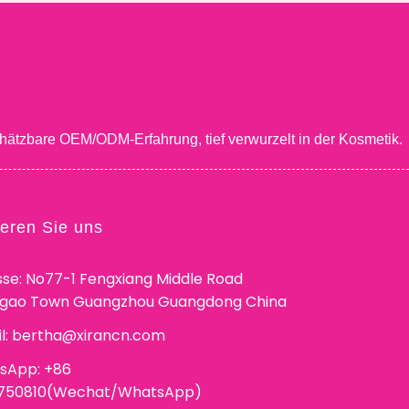
hätzbare OEM/ODM-Erfahrung, tief verwurzelt in der Kosmetik.
ieren Sie uns
se: No77-1 Fengxiang Middle Road
ggao Town Guangzhou Guangdong China
l:
bertha@xirancn.com
sApp: +86
6750810(Wechat/WhatsApp)