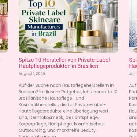
-
Spitze 10 Hersteller von Private-Label-
Spi
Hautpflegeprodukten in Brasilien
Hau
August 1, 2026
Juli
Auf der Suche nach Hautpflegeherstellern in
Auf
l
Brasilien? In diesem Ratgeber, Ich überprüfe 10
Por
Brasilianische Hautpflege- und
Por
Kosmetikhersteller, die für Private-Label-
Kos
Hautpflegeprodukte eine Überlegung wert
Hau
sind, Dermokosmetik, Gesichtspflege,
sin
Körperpflege, Haarpflege, kosmetisches
nat
Outsourcing, und marktreife Beauty-
Kos
Neueinführungen.
fäh