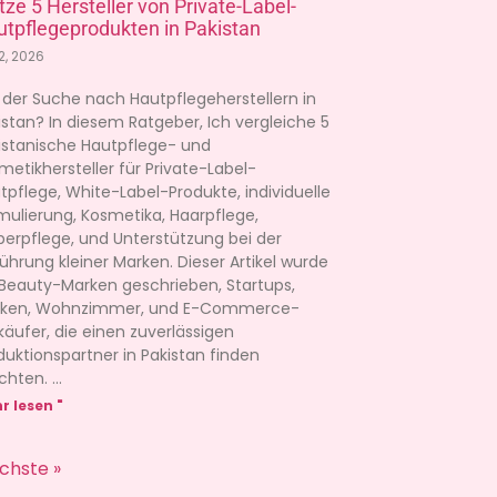
tze 5 Hersteller von Private-Label-
tpflegeprodukten in Pakistan
 2, 2026
 der Suche nach Hautpflegeherstellern in
istan? In diesem Ratgeber, Ich vergleiche 5
istanische Hautpflege- und
metikhersteller für Private-Label-
tpflege, White-Label-Produkte, individuelle
mulierung, Kosmetika, Haarpflege,
perpflege, und Unterstützung bei der
führung kleiner Marken. Dieser Artikel wurde
 Beauty-Marken geschrieben, Startups,
niken, Wohnzimmer, und E-Commerce-
käufer, die einen zuverlässigen
duktionspartner in Pakistan finden
chten.
r lesen "
chste »