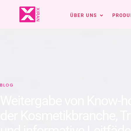
ÜBER UNS
PRODU
BLOG
Weitergabe von Know-h
der Kosmetikbranche, T
und informative Leitfäd