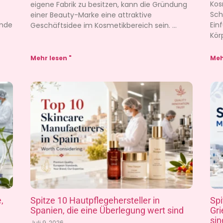
Kos
eigene Fabrik zu besitzen, kann die Gründung
Sch
einer Beauty-Marke eine attraktive
ende
Ein
Geschäftsidee im Kosmetikbereich sein.
Kör
Mehr lesen "
Meh
,
Spitze 10 Hautpflegehersteller in
Spi
Spanien, die eine Überlegung wert sind
Gri
sin
Juli 9, 2026