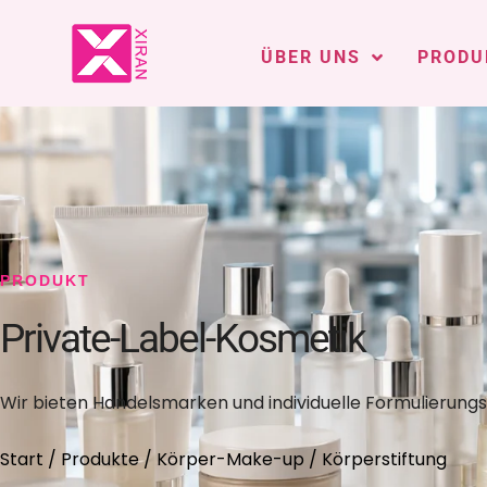
ÜBER UNS
PRODU
PRODUKT
Private-Label-Kosmetik
Wir bieten Handelsmarken und individuelle Formulierungs
Start
/
Produkte
/
Körper-Make-up
/ Körperstiftung