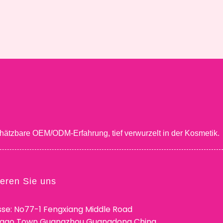
hätzbare OEM/ODM-Erfahrung, tief verwurzelt in der Kosmetik.
ieren Sie uns
se: No77-1 Fengxiang Middle Road
ggao Town Guangzhou Guangdong China