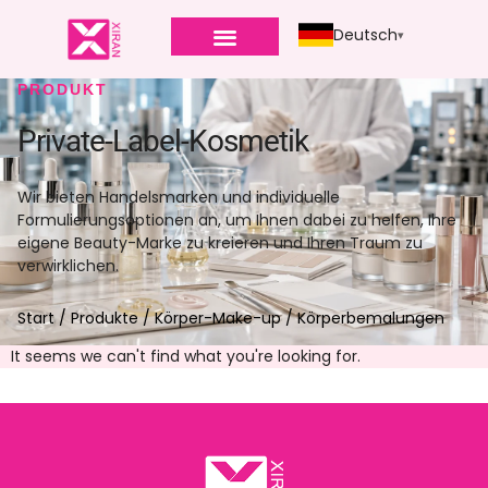
Deutsch
PRODUKT
Private-Label-Kosmetik
Wir bieten Handelsmarken und individuelle
Formulierungsoptionen an, um Ihnen dabei zu helfen, Ihre
eigene Beauty-Marke zu kreieren und Ihren Traum zu
verwirklichen.
Start
/
Produkte
/
Körper-Make-up
/ Körperbemalungen
It seems we can't find what you're looking for
.