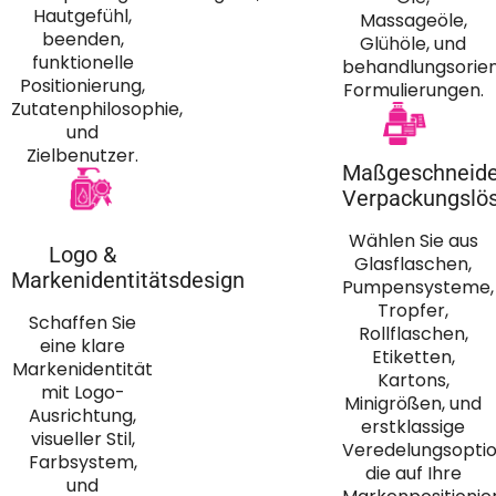
Hautgefühl,
Massageöle,
beenden,
Glühöle, und
funktionelle
behandlungsorien
Positionierung,
Formulierungen.
Zutatenphilosophie,
und
Zielbenutzer.
Maßgeschneide
Verpackungslö
Wählen Sie aus
Logo &
Glasflaschen,
Markenidentitätsdesign
Pumpensysteme,
Tropfer,
Schaffen Sie
Rollflaschen,
eine klare
Etiketten,
Markenidentität
Kartons,
mit Logo-
Minigrößen, und
Ausrichtung,
erstklassige
visueller Stil,
Veredelungsoptio
Farbsystem,
die auf Ihre
und