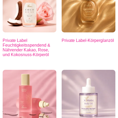
Private Label
Private Label-Körperglanzöl
Feuchtigkeitsspendend &
Nährender Kakao, Rose,
und Kokosnuss-Körperöl