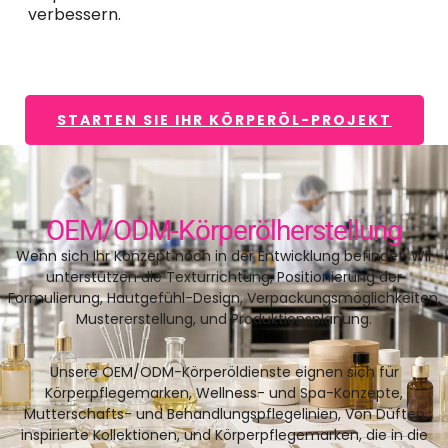
verbessern.
STARTEN SIE IHR KÖRPERÖL-PROJEKT
OEM/ODM-Körperölherstellung
Wenn sich Ihr Konzept noch in der Entwicklung befindet, Wir
unterstützen die Texturrichtung, Positionierung der
Formulierung, Hautgefühl-Design, Verpackungsmöglichkeiten,
Mustererstellung, und Produktionsplanung.
Unsere OEM/ODM-Körperöldienste eignen sich für
Körperpflegemarken, Wellness- und Spa-Konzepte,
Mutterschafts- und Behandlungspflegelinien, Von Düften
inspirierte Kollektionen, und Körperpflegemarken, die in die