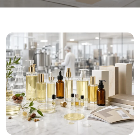
Hersteller von Private-Label-
Körperölen
Wir helfen Beauty-Marken bei der Kreation,
anpassen, und stellen hochwertige
Körperölprodukte mit flexibler Eigenmarke her,
OEM, und ODM-Lösungen, die auf
unterschiedliche Märkte und
Markenpositionierung zugeschnitten sind.
ERSTELLEN SIE IHRE KÖRPERÖLFORMEL