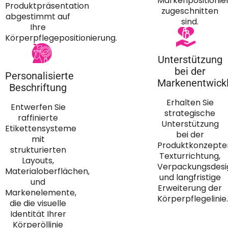
Markenpositionie
Produktpräsentation
zugeschnitten
abgestimmt auf
sind.
Ihre
Körperpflegepositionierung.
Unterstützung
bei der
Personalisierte
Markenentwick
Beschriftung
Erhalten Sie
Entwerfen Sie
strategische
raffinierte
Unterstützung
Etikettensysteme
bei der
mit
Produktkonzepten
strukturierten
Texturrichtung,
Layouts,
Verpackungsdesi
Materialoberflächen,
und langfristige
und
Erweiterung der
Markenelemente,
Körperpflegelinie.
die die visuelle
Identität Ihrer
Körperöllinie