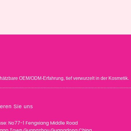
hätzbare OEM/ODM-Erfahrung, tief verwurzelt in der Kosmetik.
ieren Sie uns
se: No77-1 Fengxiang Middle Road
ggao Town Guangzhou Guangdong China