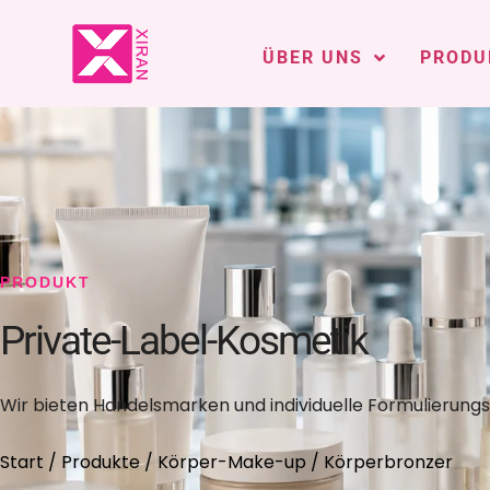
ÜBER UNS
PRODU
PRODUKT
Private-Label-Kosmetik
Wir bieten Handelsmarken und individuelle Formulierungs
Start
/
Produkte
/
Körper-Make-up
/ Körperbronzer