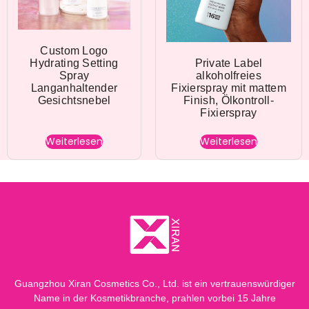
Custom Logo
Private Label
Hydrating Setting
alkoholfreies
Spray
Fixierspray mit mattem
Langanhaltender
Finish, Ölkontroll-
Gesichtsnebel
Fixierspray
Weiterlesen
Weiterlesen
Guangzhou Xiran Cosmetics Co., Ltd. ist ein vertrauenswürdiger
Name in der Kosmetikbranche, prahlen vorbei 15 Jahre