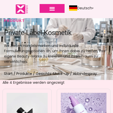
Deutsch
PRODUKT
Private-Label-Kosmetik
Wir bieten Handelsmarken und individuelle
Formulierungsoptionen an, um Ihnen dabei zu helfen, Ihre
eigene Beauty-Marke zu kreieren und Ihren Traum zu
verwirklichen.
Start
/
Produkte
/
Gesichts-Make-up
/ Abbindespray
Alle 4 Ergebnisse werden angezeigt