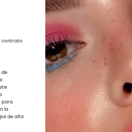
r contrato
o de
de
ite
a
d para
n la
os de alta