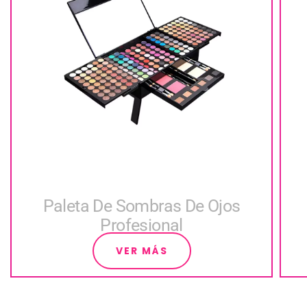
Paleta De Sombras De Ojos
Profesional
VER MÁS