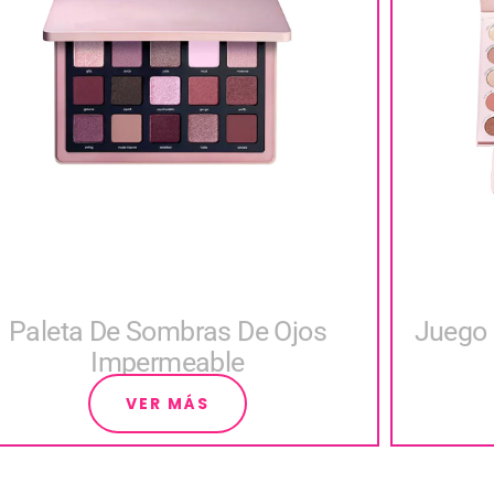
Paleta De Sombras De Ojos
Juego 
Impermeable
VER MÁS