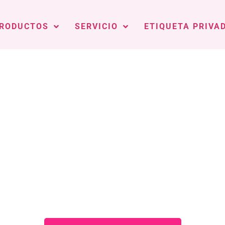
RODUCTOS
SERVICIO
ETIQUETA PRIVA
de sombras de ojos de m
 de ojos de alta calidad con formulaciones supe