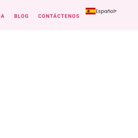
Español
DA
BLOG
CONTÁCTENOS
arca privada
riores para su marca