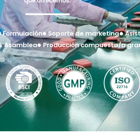
que ofrecemos:
 Formulación
Soporte de marketing
Asis
 & Asamblea
Producción compuesta/a gra