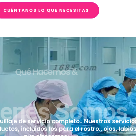
CUÉNTANOS LO QUE NECESITAS
Qué Hacemos &
ienes Somos
llaje de servicio completo.. Nuestros servici
os, incluidos los para el rostro., ojos, labios,