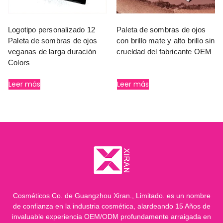
Logotipo personalizado 12
Paleta de sombras de ojos
Paleta de sombras de ojos
con brillo mate y alto brillo sin
veganas de larga duración
crueldad del fabricante OEM
Colors
Leer más
Leer más
Cosméticos Co. de Guangzhou Xiran., Limitado. es un nombre
de confianza en la industria cosmética, alardeando 15 Años de
invaluable experiencia OEM/ODM profundamente arraigada en