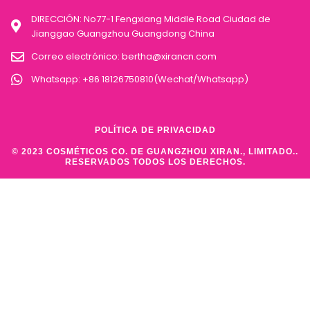
DIRECCIÓN: No77-1 Fengxiang Middle Road Ciudad de
Jianggao Guangzhou Guangdong China
Correo electrónico:
bertha@xirancn.com
Whatsapp: +86 18126750810(Wechat/Whatsapp)
POLÍTICA DE PRIVACIDAD
© 2023 COSMÉTICOS CO. DE GUANGZHOU XIRAN., LIMITADO..
RESERVADOS TODOS LOS DERECHOS.