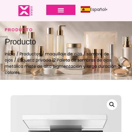
Español
PRODUCTO
Producto
Inicio
/
Productos
/
maquillaje de ojos
/
sombra de
ojos
/ Etiqueta privada 12 Paleta de sombras de ojos
metálica mate de alta pigmentación y larga duración de
colores