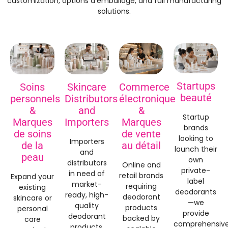
customization
, options d'emballage,
and full manufacturing
solutions
.
Startups
Soins
Skincare
Commerce
beauté
personnels
Distributors
électronique
&
and
&
Startup
Marques
Importers
Marques
brands
de soins
de vente
looking to
Importers
de la
au détail
launch their
and
peau
own
distributors
Online and
private-
in need of
retail brands
Expand your
label
market-
requiring
existing
deodorants
ready
,
high-
deodorant
skincare or
—we
quality
products
personal
provide
deodorant
backed by
care
comprehensiv
products
.