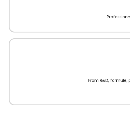
Professionn
From R
&D, formule,