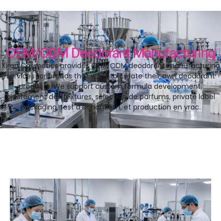
OEM/ODM Deodorant Manufacturing
Xiran Cosmetics provides OEM/ODM deodorant manufacturing
services for brands that want to create their own deodorant
products
.
We support custom formula development
,
ajustement des textures, sélection de parfums,
private label
packaging
, test d'échantillon, et production en vrac.