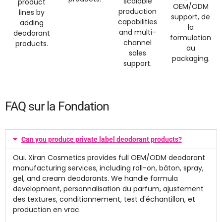
scalable
product
OEM/ODM
production
lines by
support
, de
capabilities
adding
la
and multi-
deodorant
formulation
channel
products
.
au
sales
packaging.
support
.
FAQ sur la Fondation
Can you produce private label deodorant products
?
Oui.
Xiran Cosmetics provides full OEM/ODM deodorant
manufacturing services
,
including roll-on
, bâton,
spray
,
gel,
and cream deodorants
.
We handle formula
development
, personnalisation du parfum, ajustement
des textures, conditionnement, test d'échantillon, et
production en vrac.