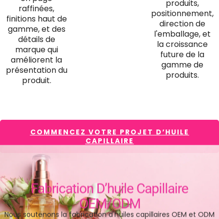
produits,
raffinées,
positionnement,
finitions haut de
direction de
gamme, et des
l'emballage, et
détails de
la croissance
marque qui
future de la
améliorent la
gamme de
présentation du
produits.
produit.
COMMENCEZ VOTRE PROJET D’HUILE
CAPILLAIRE
Fabrication D’huile Capillaire
OEM/ODM