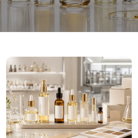
Fabricant d'huile capillaire de
marque privée pour les
marques de soins capillaires
personnalisées
Chez Xiran Cosmetics, nous nous engageons à aider les
marques à développer leurs propres produits d'huile
capillaire. Du léger, des huiles capillaires qui rehaussent la
brillance aux formules nourrissantes et réparatrices, nous
proposons une gamme complète de services, y compris la
sélection d'huile, ajustement des textures, conception de
parfum, coordination des emballages, production
d'échantillons, et production de masse – pour vous aider à
créer votre marque d’huile capillaire à partir de zéro.