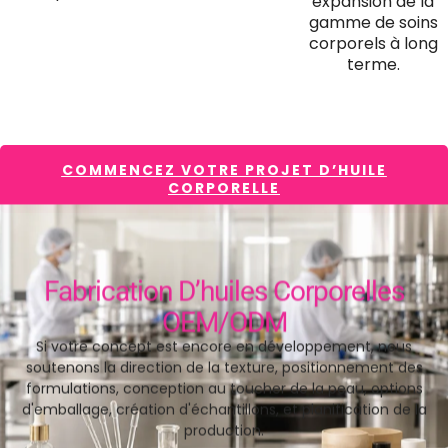
expansion de la
gamme de soins
corporels à long
terme.
COMMENCEZ VOTRE PROJET D’HUILE
CORPORELLE
Fabrication D’huiles Corporelles
OEM/ODM
Si votre concept est encore en développement, nous
soutenons la direction de la texture, positionnement des
formulations, conception au toucher de la peau, options
d'emballage, création d'échantillons, et planification de la
production.