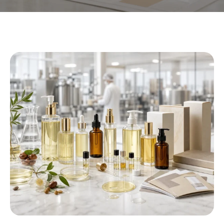
Fabricant d'huile corporelle de
marque privée
Nous aidons les marques de beauté à créer,
personnaliser, et fabriquer des produits d'huile
corporelle de haute qualité avec une marque
privée flexible, OEM, et solutions ODM adaptées
aux différents marchés et positionnement de la
marque.
CRÉEZ VOTRE FORMULE D'HUILE
CORPORELLE