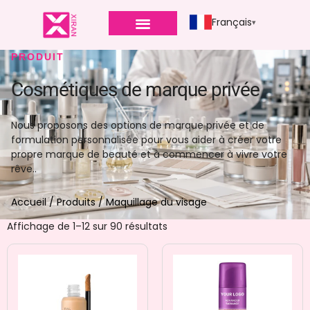
Français
PRODUIT
Cosmétiques de marque privée
Nous proposons des options de marque privée et de
formulation personnalisée pour vous aider à créer votre
propre marque de beauté et à commencer à vivre votre
rêve..
Accueil
/
Produits
/ Maquillage du visage
Affichage de 1–12 sur 90 résultats